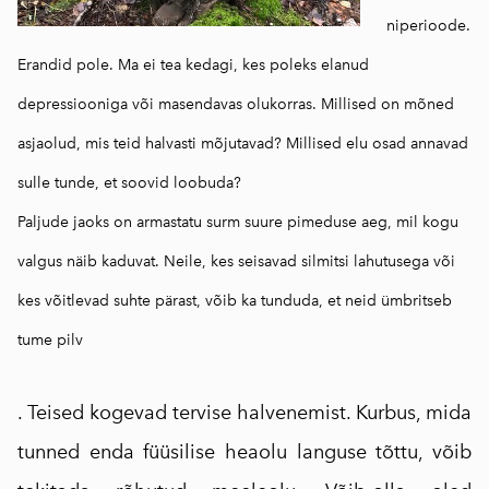
niperioode.
Erandid pole. Ma ei tea kedagi, kes poleks elanud
depressiooniga või masendavas olukorras. Millised on mõned
asjaolud, mis teid halvasti mõjutavad? Millised elu osad annavad
sulle tunde, et soovid loobuda?
Paljude jaoks on armastatu surm suure pimeduse aeg, mil kogu
valgus näib kaduvat. Neile, kes seisavad silmitsi lahutusega või
kes võitlevad suhte pärast, võib ka tunduda, et neid ümbritseb
tume pilv
. Teised kogevad tervise halvenemist. Kurbus, mida
tunned enda füüsilise heaolu languse tõttu, võib