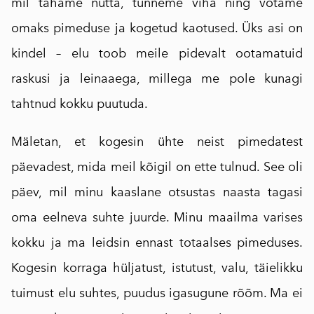
mil tahame nutta, tunneme viha ning võtame
omaks pimeduse ja kogetud kaotused. Üks asi on
kindel – elu toob meile pidevalt ootamatuid
raskusi ja leinaaega, millega me pole kunagi
tahtnud kokku puutuda.
Mäletan, et kogesin ühte neist pimedatest
päevadest, mida meil kõigil on ette tulnud. See oli
päev, mil minu kaaslane otsustas naasta tagasi
oma eelneva suhte juurde. Minu maailma varises
kokku ja ma leidsin ennast totaalses pimeduses.
Kogesin korraga hüljatust, istutust, valu, täielikku
tuimust elu suhtes, puudus igasugune rõõm. Ma ei