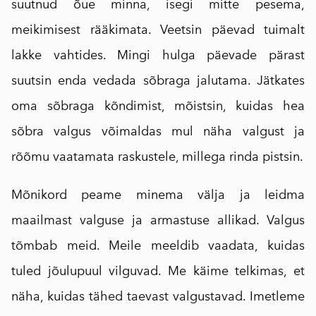
suutnud õue minna, isegi mitte pesema,
meikimisest rääkimata. Veetsin päevad tuimalt
lakke vahtides. Mingi hulga päevade pärast
suutsin enda vedada sõbraga jalutama. Jätkates
oma sõbraga kõndimist, mõistsin, kuidas hea
sõbra valgus võimaldas mul näha valgust ja
rõõmu vaatamata raskustele, millega rinda pistsin.
Mõnikord peame minema välja ja leidma
maailmast valguse ja armastuse allikad. Valgus
tõmbab meid. Meile meeldib vaadata, kuidas
tuled jõulupuul vilguvad. Me käime telkimas, et
näha, kuidas tähed taevast valgustavad. Imetleme