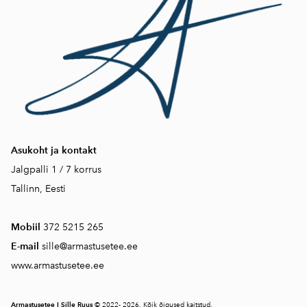
Asukoht ja kontakt
Jalgpalli 1 / 7 korrus
Tallinn, Eesti
Mobiil
372 5215 265
E-mail
sille@armastusetee.ee
www.armastusetee.ee
Armastusetee I Sille Ruus
© 2022- 2026. Kõik õigused kaitstud.