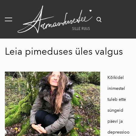
lisati ostukorvi.
Vaata ostukorvi
Leia pimeduses üles valgus
Kõikidel
inimestel
tuleb ette
süngeid
päevi ja
depressioo