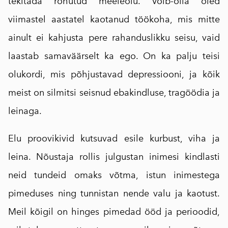
tekitada rõhutud meeleolu. Võib-olla oled
viimastel aastatel kaotanud töökoha, mis mitte
ainult ei kahjusta pere rahanduslikku seisu, vaid
laastab samaväärselt ka ego. On ka palju teisi
olukordi, mis põhjustavad depressiooni, ja kõik
meist on silmitsi seisnud ebakindluse, tragöödia ja
leinaga.
Elu proovikivid kutsuvad esile kurbust, viha ja
leina. Nõustaja rollis julgustan inimesi kindlasti
neid tundeid omaks võtma, istun inimestega
pimeduses ning tunnistan nende valu ja kaotust.
Meil kõigil on hinges pimedad ööd ja perioodid,