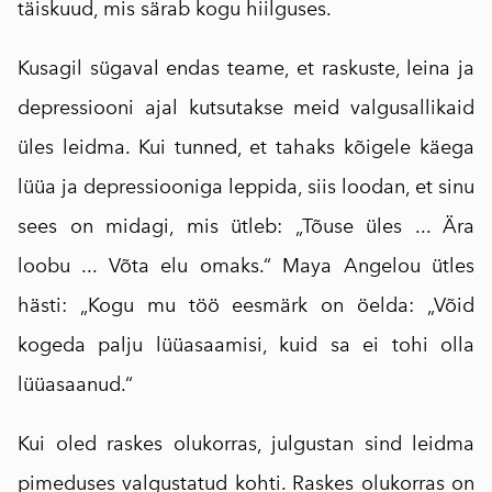
täiskuud, mis särab kogu hiilguses.
Kusagil sügaval endas teame, et raskuste, leina ja
depressiooni ajal kutsutakse meid valgusallikaid
üles leidma. Kui tunned, et tahaks kõigele käega
lüüa ja depressiooniga leppida, siis loodan, et sinu
sees on midagi, mis ütleb: „Tõuse üles ... Ära
loobu ... Võta elu omaks.“ Maya Angelou ütles
hästi: „Kogu mu töö eesmärk on öelda: „Võid
kogeda palju lüüasaamisi, kuid sa ei tohi olla
lüüasaanud.“
Kui oled raskes olukorras, julgustan sind leidma
pimeduses valgustatud kohti. Raskes olukorras on